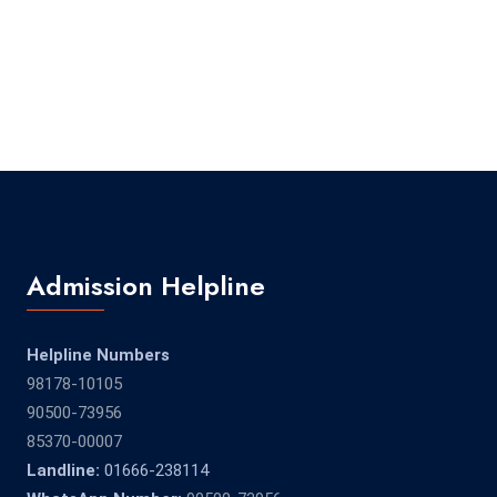
Admission Helpline
Helpline Numbers
98178-10105
90500-73956
85370-00007
Landline:
01666-238114