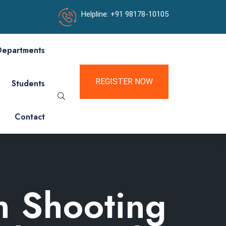
Helpline: +91 98178-10105
Departments
REGISTER NOW
Students
Contact
n Shooting