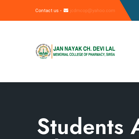
Contact us -
jcdmcop@yahoo.com
Students 