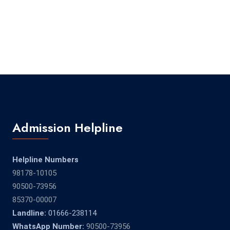
Admission Helpline
Helpline Numbers
98178-10105
90500-73956
85370-00007
Landline:
01666-238114
WhatsApp Number:
90500-73956