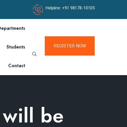
Helpline: +91 98178-10105
Departments
REGISTER NOW
Students
Contact
will be