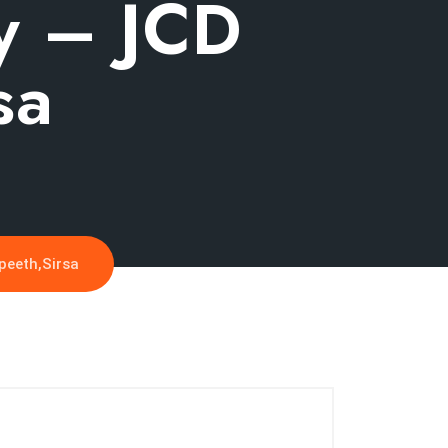
y – JCD
sa
peeth,Sirsa