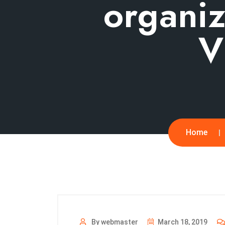
organi
V
Home
By webmaster
March 18, 2019