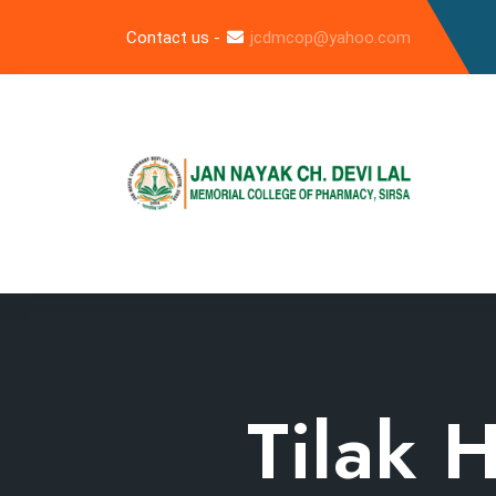
Contact us -
jcdmcop@yahoo.com
Tilak 